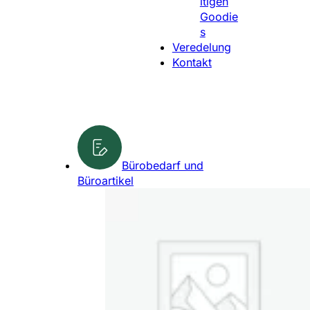
ltigen
l
Goodie
e
s
n
Veredelung
Kontakt
Bürobedarf und
Büroartikel