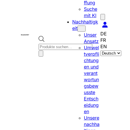
ffung
Suche
mit KI
Nachhaltigk
eit
DE
Unser
FR
Ansatz
P
EN
Umwel
S
r
tverpfli
p
o
chtung
r
d
en und
a
u
verant
c
c
wortun
h
t
gsbew
e
s
usste
a
s
Entsch
u
e
eidung
s
a
en
w
r
Unsere
ä
c
nachha
h
h