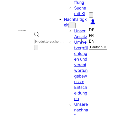
ffung
Suche
mit KI
Nachhaltigk
eit
DE
Unser
FR
Ansatz
P
EN
Umwel
S
r
tverpfli
p
o
chtung
r
d
en und
a
u
verant
c
c
wortun
h
t
gsbew
e
s
usste
a
s
Entsch
u
e
eidung
s
a
en
w
r
Unsere
ä
c
nachha
h
h