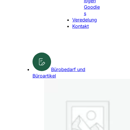
ltigen
l
Goodie
e
s
n
Veredelung
Kontakt
Bürobedarf und
Büroartikel