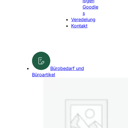
ltigen
l
Goodie
e
s
n
Veredelung
Kontakt
Bürobedarf und
Büroartikel