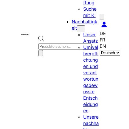
ffung
Suche
mit KI
Nachhaltigk
eit
DE
Unser
FR
Ansatz
P
EN
Umwel
S
r
tverpfli
p
o
chtung
r
d
en und
a
u
verant
c
c
wortun
h
t
gsbew
e
s
usste
a
s
Entsch
u
e
eidung
s
a
en
w
r
Unsere
ä
c
nachha
h
h