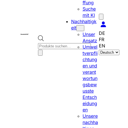
ffung
Suche
mit KI
Nachhaltigk
eit
DE
Unser
FR
Ansatz
P
EN
Umwel
S
r
tverpfli
p
o
chtung
r
d
en und
a
u
verant
c
c
wortun
h
t
gsbew
e
s
usste
a
s
Entsch
u
e
eidung
s
a
en
w
r
Unsere
ä
c
nachha
h
h