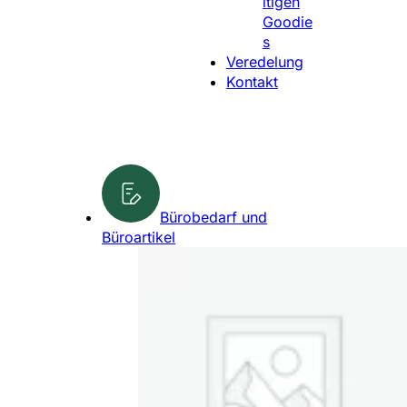
ltigen
l
Goodie
e
s
n
Veredelung
Kontakt
Bürobedarf und
Büroartikel