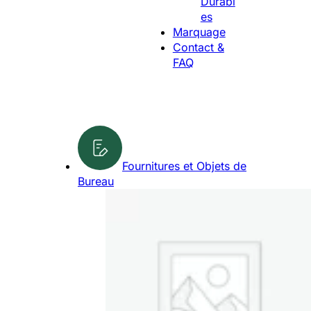
Durabl
g
d
es
u
u
Marquage
e
i
Contact &
t
FAQ
s
Fournitures et Objets de
Bureau