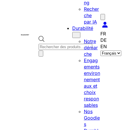
ng
Recher
che
par IA
Durabilité
FR
DE
Notre
R
EN
démar
C
e
che
h
c
Engag
o
h
ements
i
e
environ
s
r
nement
i
c
aux et
r
h
choix
u
e
respon
n
d
sables
e
e
Nos
l
p
Goodie
a
r
s
n
o