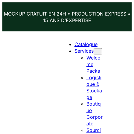
Aller
au
MOCKUP GRATUIT EN 24H • PRODUCTION EXPRESS •
contenu
15 ANS D’EXPERTISE
Catalogue
Services
Welco
me
Packs
Logisti
que &
Stocka
ge
Boutiq
ue
Corpor
ate
Sourci