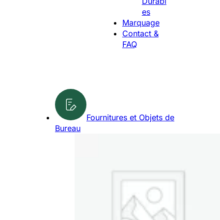
Durabl
g
d
es
u
u
Marquage
e
i
Contact &
t
FAQ
s
Fournitures et Objets de
Bureau