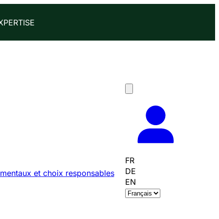
XPERTISE
FR
DE
mentaux et choix responsables
EN
C
h
o