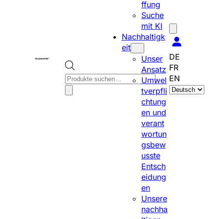
ffung
Suche
mit KI
Nachhaltigk
eit
DE
Unser
FR
Ansatz
P
EN
Umwel
S
r
tverpfli
p
o
chtung
r
d
en und
a
u
verant
c
c
wortun
h
t
gsbew
e
s
usste
a
s
Entsch
u
e
eidung
s
a
en
w
r
Unsere
ä
c
nachha
h
h