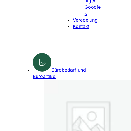
ltigen
l
Goodie
e
s
n
Veredelung
Kontakt
Bürobedarf und
Büroartikel