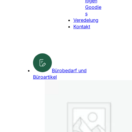
ltigen
l
Goodie
e
s
n
Veredelung
Kontakt
Bürobedarf und
Büroartikel