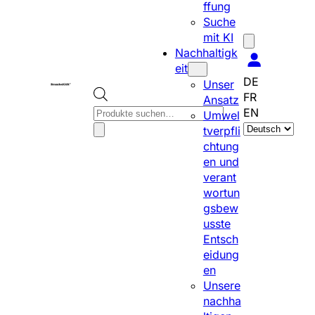
ffung
Suche
mit KI
Nachhaltigk
eit
DE
Unser
FR
Ansatz
P
EN
Umwel
S
r
tverpfli
p
o
chtung
r
d
en und
a
u
verant
c
c
wortun
h
t
gsbew
e
s
usste
a
s
Entsch
u
e
eidung
s
a
en
w
r
Unsere
ä
c
nachha
h
h