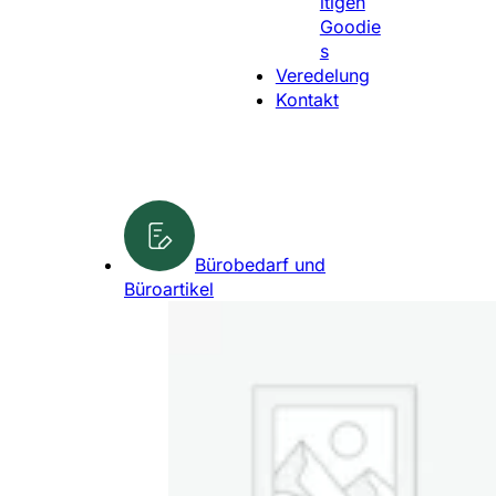
ltigen
l
Goodie
e
s
n
Veredelung
Kontakt
Bürobedarf und
Büroartikel