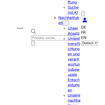
ffung
Suche
mit KI
Nachhaltigk
eit
DE
Unser
FR
Ansatz
P
EN
Umwel
S
r
tverpfli
p
o
chtung
r
d
en und
a
u
verant
c
c
wortun
h
t
gsbew
e
s
usste
a
s
Entsch
u
e
eidung
s
a
en
w
r
Unsere
ä
c
nachha
h
h