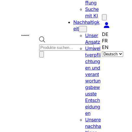
ffung
Suche
mit KI
Nachhaltigk
eit
DE
Unser
FR
Ansatz
P
EN
Umwel
S
r
tverpfli
p
o
chtung
r
d
en und
a
u
verant
c
c
wortun
h
t
gsbew
e
s
usste
a
s
Entsch
u
e
eidung
s
a
en
w
r
Unsere
ä
c
nachha
h
h