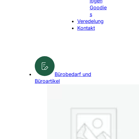
ltigen
l
Goodie
e
s
n
Veredelung
Kontakt
Bürobedarf und
Büroartikel