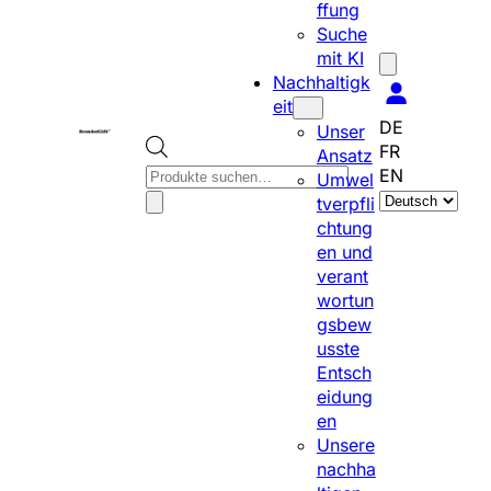
ffung
Suche
mit KI
Nachhaltigk
eit
DE
Unser
FR
Ansatz
P
EN
Umwel
S
r
tverpfli
p
o
chtung
r
d
en und
a
u
verant
c
c
wortun
h
t
gsbew
e
s
usste
a
s
Entsch
u
e
eidung
s
a
en
w
r
Unsere
ä
c
nachha
h
h