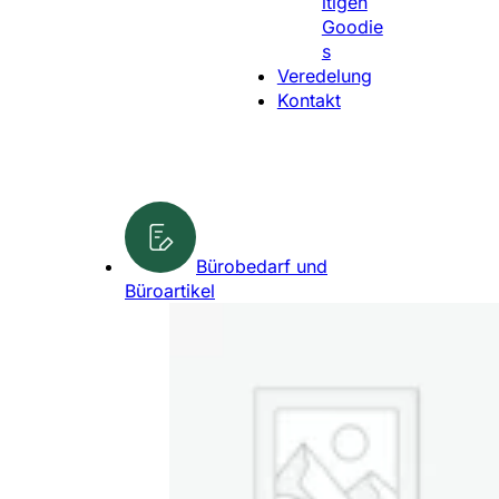
ltigen
l
Goodie
e
s
n
Veredelung
Kontakt
Bürobedarf und
Büroartikel