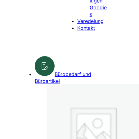
ltigen
l
Goodie
e
s
n
Veredelung
Kontakt
Bürobedarf und
Büroartikel