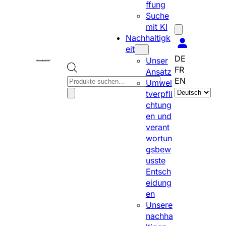
ffung
Suche
mit KI
Nachhaltigk
eit
DE
Unser
FR
Ansatz
P
EN
Umwel
S
r
tverpfli
p
o
chtung
r
d
en und
a
u
verant
c
c
wortun
h
t
gsbew
e
s
usste
a
s
Entsch
u
e
eidung
s
a
en
w
r
Unsere
ä
c
nachha
h
h