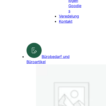
ltigen
l
Goodie
e
s
n
Veredelung
Kontakt
Bürobedarf und
Büroartikel