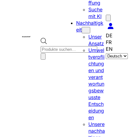
ffung
Suche
mit KI
Nachhaltigk
eit
DE
Unser
FR
Ansatz
P
EN
Umwel
S
r
tverpfli
p
o
chtung
r
d
en und
a
u
verant
c
c
wortun
h
t
gsbew
e
s
usste
a
s
Entsch
u
e
eidung
s
a
en
w
r
Unsere
ä
c
nachha
h
h