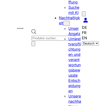
ffung
Suche
mit KI
Nachhaltigk
eit
DE
Unser
FR
Ansatz
P
EN
Umwel
S
r
tverpfli
p
o
chtung
r
d
en und
a
u
verant
c
c
wortun
h
t
gsbew
e
s
usste
a
s
Entsch
u
e
eidung
s
a
en
w
r
Unsere
ä
c
nachha
h
h