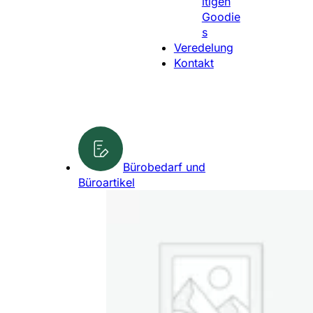
ltigen
l
Goodie
e
s
n
Veredelung
Kontakt
Bürobedarf und
Büroartikel