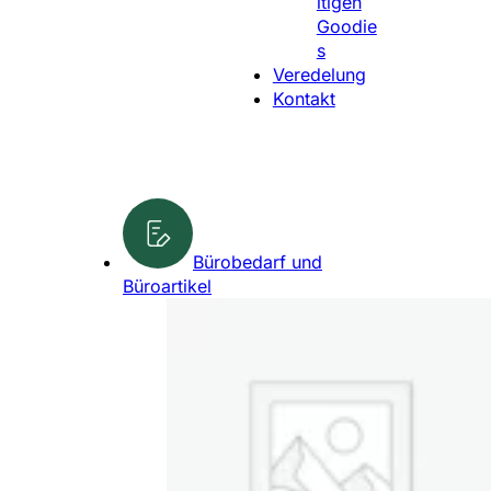
ltigen
l
Goodie
e
s
n
Veredelung
Kontakt
Bürobedarf und
Büroartikel