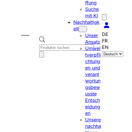
ffung
Suche
mit KI
Nachhaltigk
eit
DE
Unser
FR
Ansatz
P
EN
Umwel
S
r
tverpfli
p
o
chtung
r
d
en und
a
u
verant
c
c
wortun
h
t
gsbew
e
s
usste
a
s
Entsch
u
e
eidung
s
a
en
w
r
Unsere
ä
c
nachha
h
h