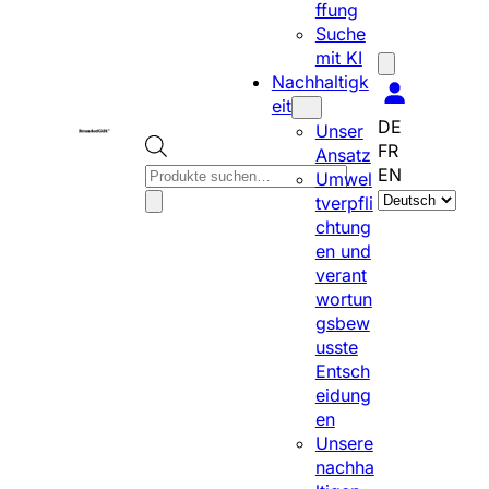
ffung
Suche
mit KI
Nachhaltigk
eit
DE
Unser
FR
Ansatz
P
EN
Umwel
S
r
tverpfli
p
o
chtung
r
d
en und
a
u
verant
c
c
wortun
h
t
gsbew
e
s
usste
a
s
Entsch
u
e
eidung
s
a
en
w
r
Unsere
ä
c
nachha
h
h