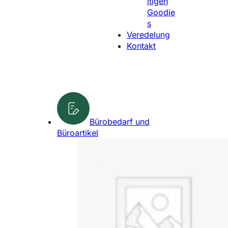
ltigen
l
Goodie
e
s
n
Veredelung
Kontakt
Bürobedarf und
Büroartikel