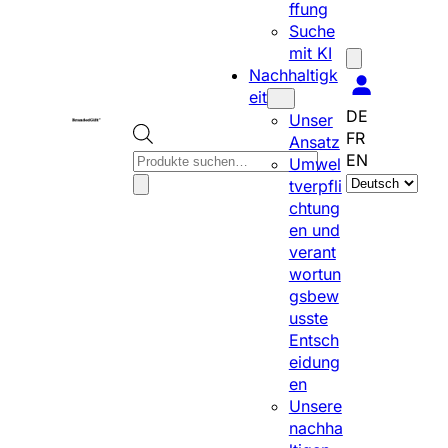
ffung
Suche
mit KI
Nachhaltigk
eit
DE
Unser
FR
Ansatz
P
EN
Umwel
S
r
tverpfli
p
o
chtung
r
d
en und
a
u
verant
c
c
wortun
h
t
gsbew
e
s
usste
a
s
Entsch
u
e
eidung
s
a
en
w
r
Unsere
ä
c
nachha
h
h