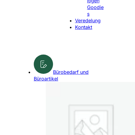
ltigen
l
Goodie
e
s
n
Veredelung
Kontakt
Bürobedarf und
Büroartikel