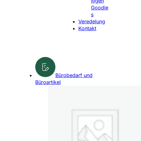
ltigen
l
Goodie
e
s
n
Veredelung
Kontakt
Bürobedarf und
Büroartikel