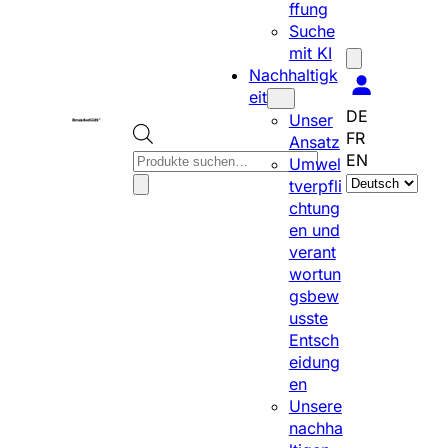
ffung
Suche
mit KI
Nachhaltigk
eit
DE
Unser
FR
Ansatz
P
EN
Umwel
S
r
tverpfli
p
o
chtung
r
d
en und
a
u
verant
c
c
wortun
h
t
gsbew
e
s
usste
a
s
Entsch
u
e
eidung
s
a
en
w
r
Unsere
ä
c
nachha
h
h