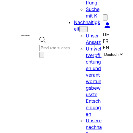
ffung
Suche
mit KI
Nachhaltigk
eit
DE
Unser
FR
Ansatz
P
EN
Umwel
S
r
tverpfli
p
o
chtung
r
d
en und
a
u
verant
c
c
wortun
h
t
gsbew
e
s
usste
a
s
Entsch
u
e
eidung
s
a
en
w
r
Unsere
ä
c
nachha
h
h