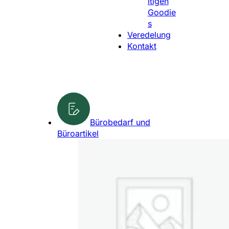
ltigen
l
Goodie
e
s
n
Veredelung
Kontakt
Bürobedarf und
Büroartikel