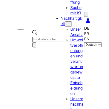
ffung
Suche
mit KI
Nachhaltigk
eit
DE
Unser
FR
Ansatz
P
EN
Umwel
S
r
tverpfli
p
o
chtung
r
d
en und
a
u
verant
c
c
wortun
h
t
gsbew
e
s
usste
a
s
Entsch
u
e
eidung
s
a
en
w
r
Unsere
ä
c
nachha
h
h