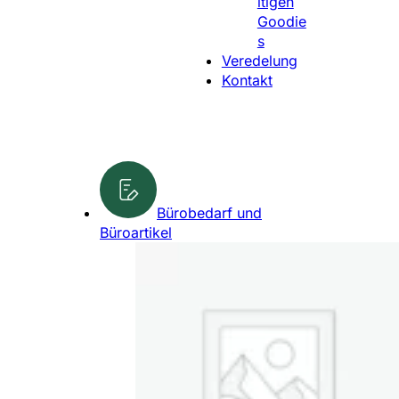
ltigen
l
Goodie
e
s
n
Veredelung
Kontakt
Bürobedarf und
Büroartikel